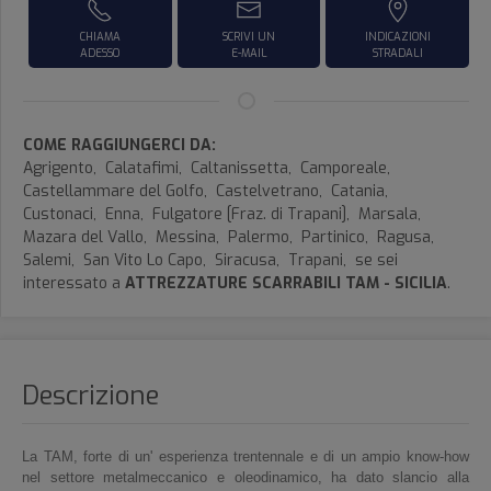
CHIAMA
SCRIVI UN
INDICAZIONI
ADESSO
E-MAIL
STRADALI
COME RAGGIUNGERCI DA:
Agrigento,
Calatafimi,
Caltanissetta,
Camporeale,
Castellammare del Golfo,
Castelvetrano,
Catania,
Custonaci,
Enna,
Fulgatore [Fraz. di Trapani],
Marsala,
Mazara del Vallo,
Messina,
Palermo,
Partinico,
Ragusa,
Salemi,
San Vito Lo Capo,
Siracusa,
Trapani,
se sei
interessato a
ATTREZZATURE SCARRABILI TAM - SICILIA
.
Descrizione
La TAM, forte di un' esperienza trentennale e di un ampio know-how
nel settore metalmeccanico e oleodinamico, ha dato slancio alla