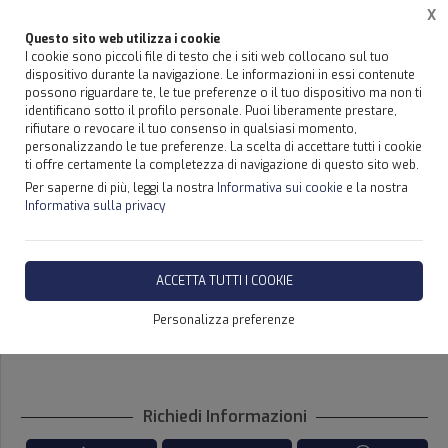
X
Questo sito web utilizza i cookie
I cookie sono piccoli file di testo che i siti web collocano sul tuo
dispositivo durante la navigazione. Le informazioni in essi contenute
possono riguardare te, le tue preferenze o il tuo dispositivo ma non ti
Home
Prodotti
ATTREZZATURE SCARRABILI TAM - SICILIA
identificano sotto il profilo personale. Puoi liberamente prestare,
rifiutare o revocare il tuo consenso in qualsiasi momento,
personalizzando le tue preferenze. La scelta di accettare tutti i cookie
ATTREZZATURA SCARRABILE -
ti offre certamente la completezza di navigazione di questo sito web.
SICILIA TAM T 40 SN
Per saperne di più, leggi la nostra
Informativa sui cookie
e la nostra
Informativa sulla privacy
DISPONIBILITÀ IMMEDIATA
ACCETTA TUTTI I COOKIE
Personalizza preferenze
SCHEDA TECNICA
Richiedi Informazioni