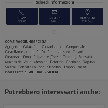
Richiedi Informazioni
CHIAMA
SCRIVI UN
INDICAZIONI
ADESSO
E-MAIL
STRADALI
COME RAGGIUNGERCI DA:
Agrigento,
Calatafimi,
Caltanissetta,
Camporeale,
Castellammare del Golfo,
Castelvetrano,
Catania,
Custonaci,
Enna,
Fulgatore [Fraz. di Trapani],
Marsala,
Mazara del Vallo,
Messina,
Palermo,
Partinico,
Ragusa,
Salemi,
San Vito Lo Capo,
Siracusa,
Trapani,
se sei
interessato a
GRU HIAB - SICILIA
.
Potrebbero interessarti anche: