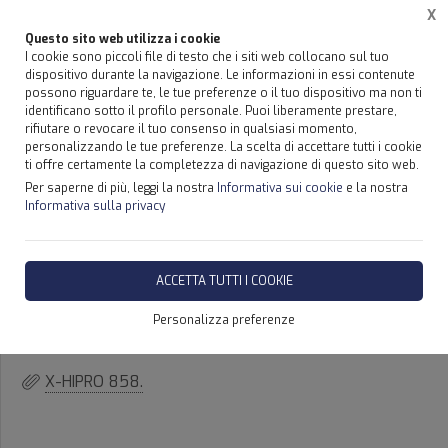
X
Questo sito web utilizza i cookie
I cookie sono piccoli file di testo che i siti web collocano sul tuo
dispositivo durante la navigazione. Le informazioni in essi contenute
possono riguardare te, le tue preferenze o il tuo dispositivo ma non ti
Home
Prodotti
GRU HIAB - SICILIA
identificano sotto il profilo personale. Puoi liberamente prestare,
rifiutare o revocare il tuo consenso in qualsiasi momento,
personalizzando le tue preferenze. La scelta di accettare tutti i cookie
ti offre certamente la completezza di navigazione di questo sito web.
Per saperne di più, leggi la nostra
Informativa sui cookie
e la nostra
GRU HIAB MODELLO X-HIPRO 858
Informativa sulla privacy
- SICILIA HIAB X-HIPRO 858
ACCETTA TUTTI I COOKIE
DISPONIBILITÀ IMMEDIATA
Personalizza preferenze
X-HIPRO 858.