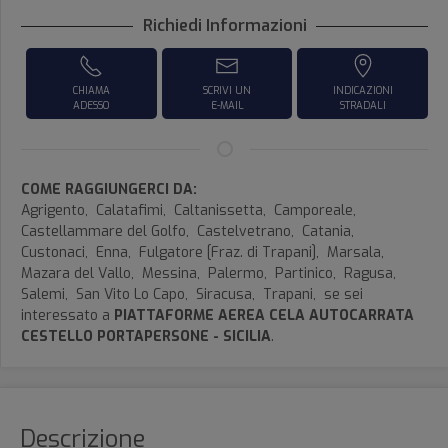
Richiedi Informazioni
CHIAMA
SCRIVI UN
INDICAZIONI
ADESSO
E-MAIL
STRADALI
COME RAGGIUNGERCI DA:
Agrigento,
Calatafimi,
Caltanissetta,
Camporeale,
Castellammare del Golfo,
Castelvetrano,
Catania,
Custonaci,
Enna,
Fulgatore [Fraz. di Trapani],
Marsala,
Mazara del Vallo,
Messina,
Palermo,
Partinico,
Ragusa,
Salemi,
San Vito Lo Capo,
Siracusa,
Trapani,
se sei
interessato a
PIATTAFORME AEREA CELA AUTOCARRATA
CESTELLO PORTAPERSONE - SICILIA
.
Descrizione