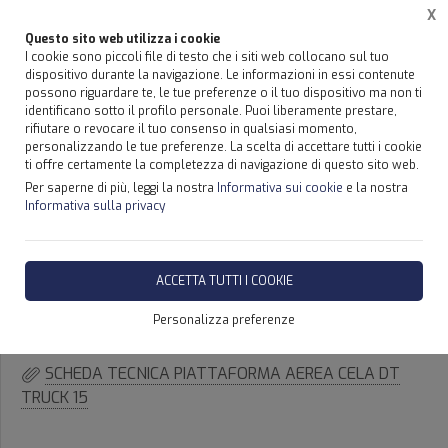
X
Questo sito web utilizza i cookie
I cookie sono piccoli file di testo che i siti web collocano sul tuo
dispositivo durante la navigazione. Le informazioni in essi contenute
possono riguardare te, le tue preferenze o il tuo dispositivo ma non ti
Home
Prodotti
PIATTAFORME AEREA CELA AUTOCARRATA CESTELLO PORTAPERSONE - S
identificano sotto il profilo personale. Puoi liberamente prestare,
rifiutare o revocare il tuo consenso in qualsiasi momento,
personalizzando le tue preferenze. La scelta di accettare tutti i cookie
PIATTAFORMA AEREA CELA,
ti offre certamente la completezza di navigazione di questo sito web.
CESTELLO DT TRUCK 15 - SICILIA
Per saperne di più, leggi la nostra
Informativa sui cookie
e la nostra
Informativa sulla privacy
CELA DT TRUCK 15
ACCETTA TUTTI I COOKIE
DISPONIBILITÀ IMMEDIATA
Personalizza preferenze
SCHEDA TECNICA PIATTAFORMA AEREA CELA DT
TRUCK 15