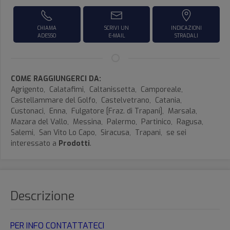
CHIAMA
SCRIVI UN
INDICAZIONI
ADESSO
E-MAIL
STRADALI
COME RAGGIUNGERCI DA:
Agrigento,
Calatafimi,
Caltanissetta,
Camporeale,
Castellammare del Golfo,
Castelvetrano,
Catania,
Custonaci,
Enna,
Fulgatore [Fraz. di Trapani],
Marsala,
Mazara del Vallo,
Messina,
Palermo,
Partinico,
Ragusa,
Salemi,
San Vito Lo Capo,
Siracusa,
Trapani,
se sei
interessato a
Prodotti
.
Descrizione
PER INFO CONTATTATECI