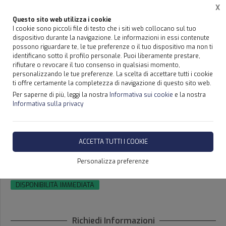
X
Questo sito web utilizza i cookie
I cookie sono piccoli file di testo che i siti web collocano sul tuo
dispositivo durante la navigazione. Le informazioni in essi contenute
possono riguardare te, le tue preferenze o il tuo dispositivo ma non ti
Home
Prodotti
Prodotti
identificano sotto il profilo personale. Puoi liberamente prestare,
rifiutare o revocare il tuo consenso in qualsiasi momento,
personalizzando le tue preferenze. La scelta di accettare tutti i cookie
ti offre certamente la completezza di navigazione di questo sito web.
Per saperne di più, leggi la nostra
Informativa sui cookie
e la nostra
AUTOCARRO/CAMION IVECO
Informativa sulla privacy
240.38 CON GRU EFFER
550/6S+JIB6S ALTEZZA GRU MT
ACCETTA TUTTI I COOKIE
34 E RADIOCOMANDO
Personalizza preferenze
DISPONIBILITÀ IMMEDIATA
Richiedi Informazioni