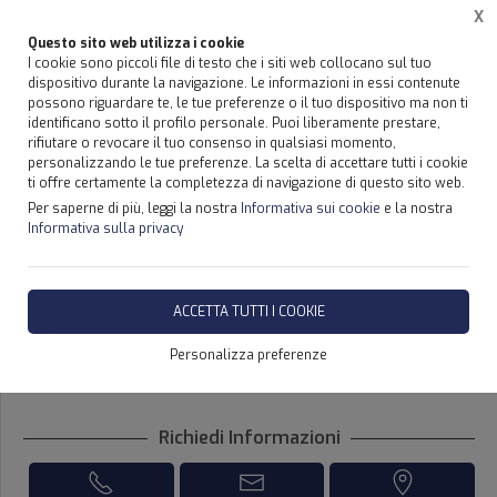
X
Questo sito web utilizza i cookie
I cookie sono piccoli file di testo che i siti web collocano sul tuo
dispositivo durante la navigazione. Le informazioni in essi contenute
possono riguardare te, le tue preferenze o il tuo dispositivo ma non ti
identificano sotto il profilo personale. Puoi liberamente prestare,
Home
Servizi
SERVIZI
rifiutare o revocare il tuo consenso in qualsiasi momento,
personalizzando le tue preferenze. La scelta di accettare tutti i cookie
ti offre certamente la completezza di navigazione di questo sito web.
Per saperne di più, leggi la nostra
Informativa sui cookie
e la nostra
Informativa sulla privacy
CONCESSIONARIO PER SICILIA
GRU OLEODINAMICHE EFFER
ACCETTA TUTTI I COOKIE
Personalizza preferenze
NON DISPONIBILE
Richiedi Informazioni