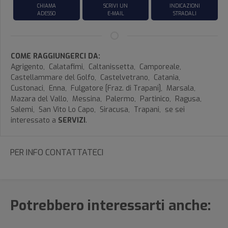
CHIAMA
SCRIVI UN
INDICAZIONI
ADESSO
E-MAIL
STRADALI
COME RAGGIUNGERCI DA:
Agrigento,
Calatafimi,
Caltanissetta,
Camporeale,
Castellammare del Golfo,
Castelvetrano,
Catania,
Custonaci,
Enna,
Fulgatore [Fraz. di Trapani],
Marsala,
Mazara del Vallo,
Messina,
Palermo,
Partinico,
Ragusa,
Salemi,
San Vito Lo Capo,
Siracusa,
Trapani,
se sei
interessato a
SERVIZI
.
PER INFO CONTATTATECI
Potrebbero interessarti anche: