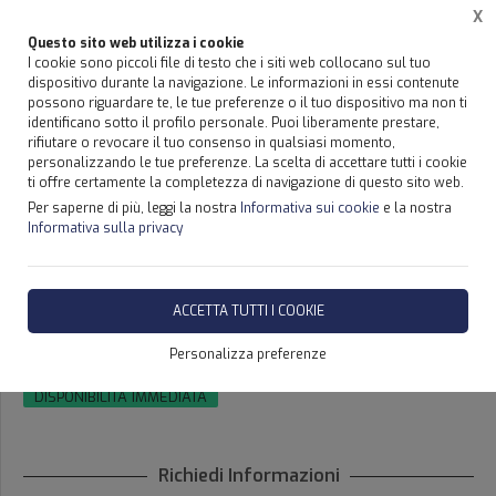
X
Questo sito web utilizza i cookie
I cookie sono piccoli file di testo che i siti web collocano sul tuo
dispositivo durante la navigazione. Le informazioni in essi contenute
possono riguardare te, le tue preferenze o il tuo dispositivo ma non ti
Home
Usato
Autocarri - Camion
identificano sotto il profilo personale. Puoi liberamente prestare,
rifiutare o revocare il tuo consenso in qualsiasi momento,
personalizzando le tue preferenze. La scelta di accettare tutti i cookie
ti offre certamente la completezza di navigazione di questo sito web.
Per saperne di più, leggi la nostra
Informativa sui cookie
e la nostra
Informativa sulla privacy
AUTOCARRO/CAMION IVECO
100E22 ANNO 2007 IVECO
ACCETTA TUTTI I COOKIE
100E22
Personalizza preferenze
DISPONIBILITÀ IMMEDIATA
Richiedi Informazioni