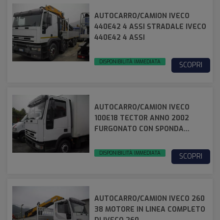
AUTOCARRO/CAMION IVECO
440E42 4 ASSI STRADALE IVECO
440E42 4 ASSI
DISPONIBILITÀ IMMEDIATA
SCOPRI
AUTOCARRO/CAMION IVECO
100E18 TECTOR ANNO 2002
FURGONATO CON SPONDA
MONTACARICHI POSTERIORE
IVECO 100E18 TECTOR
DISPONIBILITÀ IMMEDIATA
SCOPRI
AUTOCARRO/CAMION IVECO 260
38 MOTORE IN LINEA COMPLETO