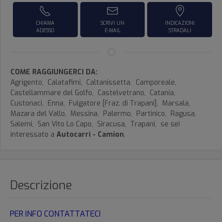
CHIAMA
SCRIVI UN
INDICAZIONI
ADESSO
E-MAIL
STRADALI
COME RAGGIUNGERCI DA:
Agrigento,
Calatafimi,
Caltanissetta,
Camporeale,
Castellammare del Golfo,
Castelvetrano,
Catania,
Custonaci,
Enna,
Fulgatore [Fraz. di Trapani],
Marsala,
Mazara del Vallo,
Messina,
Palermo,
Partinico,
Ragusa,
Salemi,
San Vito Lo Capo,
Siracusa,
Trapani,
se sei
interessato a
Autocarri - Camion
.
Descrizione
PER INFO CONTATTATECI