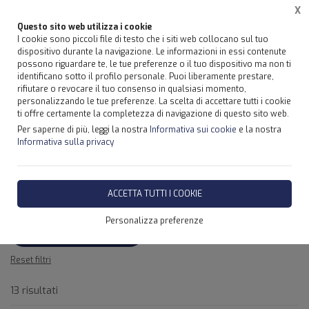
X
Questo sito web utilizza i cookie
I cookie sono piccoli file di testo che i siti web collocano sul tuo
dispositivo durante la navigazione. Le informazioni in essi contenute
possono riguardare te, le tue preferenze o il tuo dispositivo ma non ti
identificano sotto il profilo personale. Puoi liberamente prestare,
rifiutare o revocare il tuo consenso in qualsiasi momento,
Home
Prodotti
GRU EFFER LIGHT - SICILIA
personalizzando le tue preferenze. La scelta di accettare tutti i cookie
ti offre certamente la completezza di navigazione di questo sito web.
Per saperne di più, leggi la nostra
Informativa sui cookie
e la nostra
FILTRA
Informativa sulla privacy
GRU EFFER LIGHT - SICILIA
Filtri attivi:
ACCETTA TUTTI I COOKIE
Categoria:
Personalizza preferenze
GRU EFFER LIGHT - SICILIA
Reset filtri
13 risultati