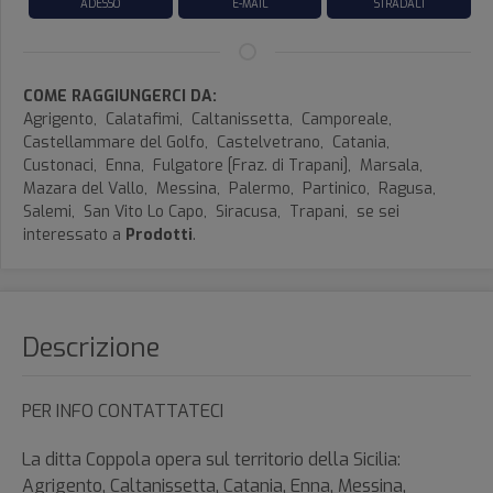
ADESSO
E-MAIL
STRADALI
COME RAGGIUNGERCI DA:
Agrigento,
Calatafimi,
Caltanissetta,
Camporeale,
Castellammare del Golfo,
Castelvetrano,
Catania,
Custonaci,
Enna,
Fulgatore [Fraz. di Trapani],
Marsala,
Mazara del Vallo,
Messina,
Palermo,
Partinico,
Ragusa,
Salemi,
San Vito Lo Capo,
Siracusa,
Trapani,
se sei
interessato a
Prodotti
.
Descrizione
PER INFO CONTATTATECI
La ditta Coppola opera sul territorio della Sicilia:
Agrigento, Caltanissetta, Catania, Enna, Messina,