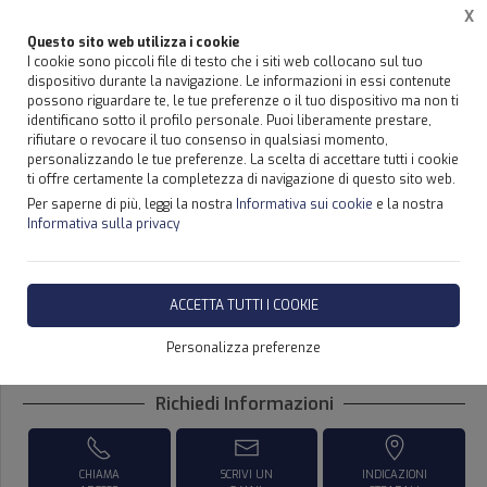
X
Questo sito web utilizza i cookie
I cookie sono piccoli file di testo che i siti web collocano sul tuo
dispositivo durante la navigazione. Le informazioni in essi contenute
possono riguardare te, le tue preferenze o il tuo dispositivo ma non ti
Home
Prodotti
Prodotti
identificano sotto il profilo personale. Puoi liberamente prestare,
rifiutare o revocare il tuo consenso in qualsiasi momento,
personalizzando le tue preferenze. La scelta di accettare tutti i cookie
ti offre certamente la completezza di navigazione di questo sito web.
Per saperne di più, leggi la nostra
Informativa sui cookie
e la nostra
CASSONI PER SCARRABILI -
Informativa sulla privacy
SICILIA-
ACCETTA TUTTI I COOKIE
DISPONIBILITÀ IMMEDIATA
Personalizza preferenze
Richiedi Informazioni
CHIAMA
SCRIVI UN
INDICAZIONI