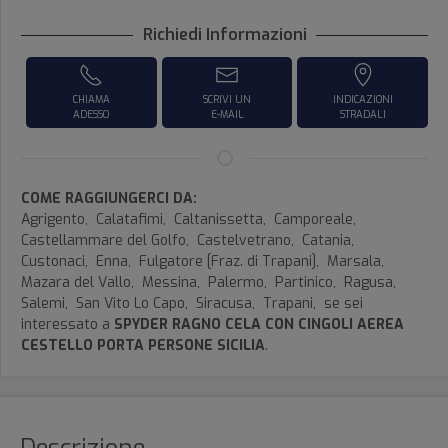
Richiedi Informazioni
CHIAMA
SCRIVI UN
INDICAZIONI
ADESSO
E-MAIL
STRADALI
COME RAGGIUNGERCI DA:
Agrigento,
Calatafimi,
Caltanissetta,
Camporeale,
Castellammare del Golfo,
Castelvetrano,
Catania,
Custonaci,
Enna,
Fulgatore [Fraz. di Trapani],
Marsala,
Mazara del Vallo,
Messina,
Palermo,
Partinico,
Ragusa,
Salemi,
San Vito Lo Capo,
Siracusa,
Trapani,
se sei
interessato a
SPYDER RAGNO CELA CON CINGOLI AEREA
CESTELLO PORTA PERSONE SICILIA
.