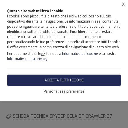
X
Questo sito web utilizza i cookie
I cookie sono piccoli file di testo che i siti web collocano sul tuo
dispositivo durante la navigazione. Le informazioni in essi contenute
possono riguardare te, le tue preferenze o il tuo dispositivo ma non ti
Home
Prodotti
SPYDER RAGNO CELA CON CINGOLI AEREA CESTELLO PORTA PERSONE SI
identificano sotto il profilo personale. Puoi liberamente prestare,
rifiutare o revocare il tuo consenso in qualsiasi momento,
personalizzando le tue preferenze. La scelta di accettare tutti i cookie
SPYDER CON CINGOLI CELA,
ti offre certamente la completezza di navigazione di questo sito web.
CESTELLO DT CRAWLER 37-
Per saperne di più, leggi la nostra
Informativa sui cookie
e la nostra
Informativa sulla privacy
SICILIA CELA SPYDER DT
CRAWLER 37
ACCETTA TUTTI I COOKIE
Personalizza preferenze
DISPONIBILITÀ IMMEDIATA
SCHEDA TECNICA SPYDER CELA DT CRAWLER 37