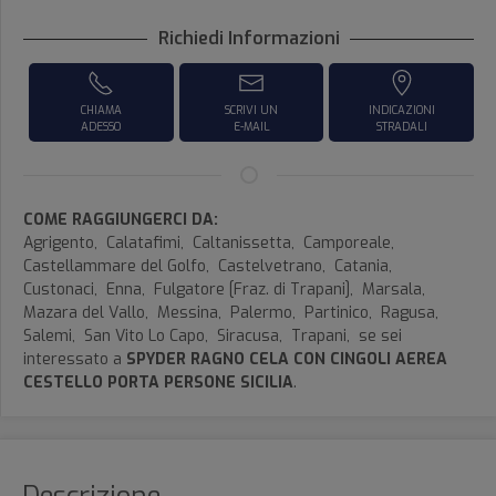
Richiedi Informazioni
CHIAMA
SCRIVI UN
INDICAZIONI
ADESSO
E-MAIL
STRADALI
COME RAGGIUNGERCI DA:
Agrigento,
Calatafimi,
Caltanissetta,
Camporeale,
Castellammare del Golfo,
Castelvetrano,
Catania,
Custonaci,
Enna,
Fulgatore [Fraz. di Trapani],
Marsala,
Mazara del Vallo,
Messina,
Palermo,
Partinico,
Ragusa,
Salemi,
San Vito Lo Capo,
Siracusa,
Trapani,
se sei
interessato a
SPYDER RAGNO CELA CON CINGOLI AEREA
CESTELLO PORTA PERSONE SICILIA
.