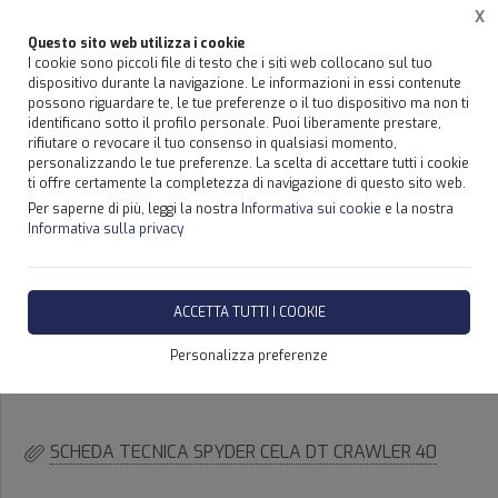
X
Questo sito web utilizza i cookie
I cookie sono piccoli file di testo che i siti web collocano sul tuo
dispositivo durante la navigazione. Le informazioni in essi contenute
possono riguardare te, le tue preferenze o il tuo dispositivo ma non ti
Home
Prodotti
SPYDER RAGNO CELA CON CINGOLI AEREA CESTELLO PORTA PERSONE SI
identificano sotto il profilo personale. Puoi liberamente prestare,
rifiutare o revocare il tuo consenso in qualsiasi momento,
personalizzando le tue preferenze. La scelta di accettare tutti i cookie
SPYDER CON CINGOLI CELA,
ti offre certamente la completezza di navigazione di questo sito web.
CESTELLO DT CRAWLER 40 -
Per saperne di più, leggi la nostra
Informativa sui cookie
e la nostra
Informativa sulla privacy
SICILIA CELA SPYDER DT
CRAWLER 40
ACCETTA TUTTI I COOKIE
Personalizza preferenze
DISPONIBILITÀ IMMEDIATA
SCHEDA TECNICA SPYDER CELA DT CRAWLER 40