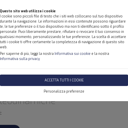
Questo sito web utilizza i cookie
I cookie sono piccoli file di testo che i siti web collocano sul tuo dispositivo
durante la navigazione. Le informazioni in essi contenute possono riguardare
te, le tue preferenze o il tuo dispositivo ma non ti identificano sotto il profilo
personale. Puoi liberamente prestare, rifiutare o revocare il tuo consenso in
qualsiasi momento, personalizzando le tue preferenze. La scelta di accettare
tutti i cookie ti offre certamente la completezza di navigazione di questo sito
web.
Per saperne di più, leggi la nostra
Informativa sui cookie
e la nostra
Informativa sulla privacy
O
PRODOTTI
LAVORAZIONI
SERVIZI
CORSI PER GRU
ACCETTA TUTTI I COOKIE
Personalizza preferenze
leodinamiche
: