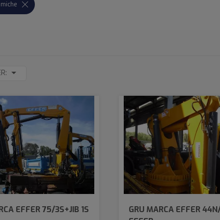
amiche
ER:
CA EFFER 75/3S+JIB 1S
GRU MARCA EFFER 44N