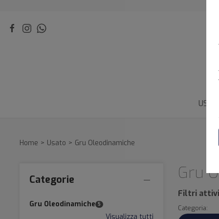
USAT
Home
Usato
Gru Oleodinamiche
Gru O
Categorie
Filtri attivi
Gru Oleodinamiche
5
Categoria:
Visualizza tutti