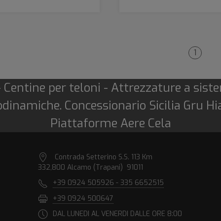
1
 Centine per teloni - Attrezzature a sist
inamiche. Concessionario Sicilia Gru Hiab
Piattaforme Aere Cela
Contrada Setterino S.S. 113 Km
332,800 Alcamo (Trapani) 91011
+39 0924 505926 - 335 6652515
+39 0924 500647
DAL LUNEDI AL VENERDI DALLE ORE 8:00